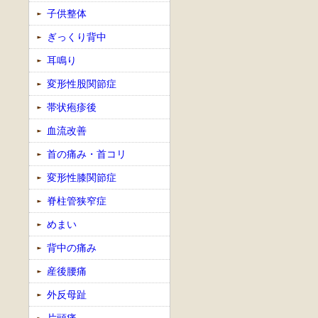
子供整体
ぎっくり背中
耳鳴り
変形性股関節症
帯状疱疹後
血流改善
首の痛み・首コリ
変形性膝関節症
脊柱管狭窄症
めまい
背中の痛み
産後腰痛
外反母趾