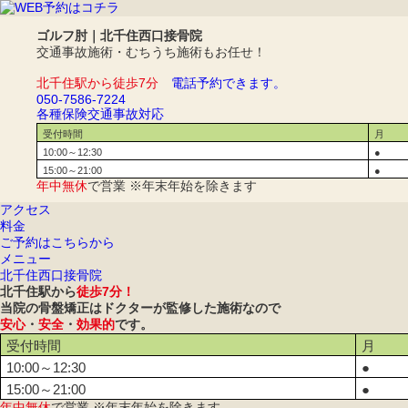
ゴルフ肘｜北千住西口接骨院
交通事故施術・むちうち施術もお任せ！
北千住駅から徒歩7分
電話予約できます。
050-7586-7224
各種保険
交通事故対応
受付時間
月
10:00～12:30
●
15:00～21:00
●
年中無休
で営業 ※年末年始を除きます
アクセス
料金
ご予約はこちらから
メニュー
北千住西口接骨院
北千住駅から
徒歩7分！
当院の骨盤矯正はドクターが監修した施術なので
安心
・
安全
・
効果的
です。
受付時間
月
10:00～12:30
●
15:00～21:00
●
年中無休
で営業 ※年末年始を除きます