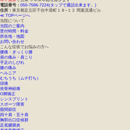
電話番号：
050-7586-7224(タップで通話出来ます。)
住所：
東京都足立区千住中居町１８−１２ 岡葉流通ビル
≪ TOPページへ
当院について
当院のご案内
受付時間・料金
所在地・地図
お問い合わせ
こんな症状でお悩みの方へ
腰痛・ぎっくり腰
肩の痛み・肩こり
手足のしびれ
膝の痛み
ヘルニア
むちうち（ムチ打ち）
頭痛
坐骨神経痛
O脚矯正
シンスプリント
スポーツ障害
股関節症
四十肩・五十肩
胸郭出口症候群
足底腱膜炎