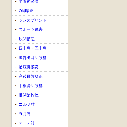
坐骨神経痛
O脚矯正
シンスプリント
スポーツ障害
股関節症
四十肩・五十肩
胸郭出口症候群
足底腱膜炎
産後骨盤矯正
手根管症候群
足関節捻挫
ゴルフ肘
五月病
テニス肘