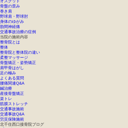
オスグッド
骨盤の歪み
巻き肩
野球肩・野球肘
身体のゆがみ
肋間神経痛
交通事故治療の症例
当院の施術内容
整骨院とは
整体
整骨院と整体院の違い
柔整マッサージ
骨盤矯正・姿勢矯正
肩甲骨はがし
足の極み
よくある質問
腰痛関連Q&A
鍼治療
産後骨盤矯正
楽トレ
筋膜ストレッチ
交通事故施術
交通事故Q&A
労災保険施術
北千住西口接骨院ブログ