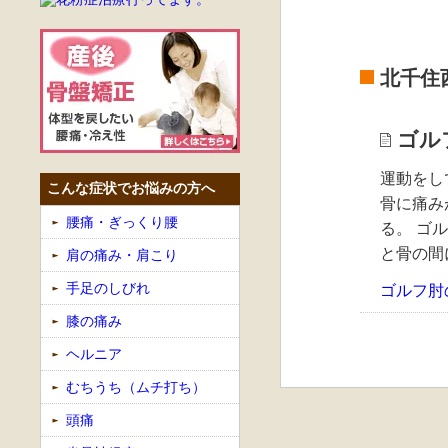
北千住
ゴル
運動をし
こんな症状でお悩みの方へ
骨に痛み
腰痛・ぎっくり腰
る。 ゴ
と骨の間
肩の痛み・肩こり
手足のしびれ
ゴルフ肘
膝の痛み
ヘルニア
むちうち（ムチ打ち）
頭痛