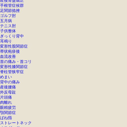
産後骨盤矯正
手根管症候群
足関節捻挫
ゴルフ肘
五月病
テニス肘
子供整体
ぎっくり背中
耳鳴り
変形性股関節症
帯状疱疹後
血流改善
首の痛み・首コリ
変形性膝関節症
脊柱管狭窄症
めまい
背中の痛み
産後腰痛
外反母趾
片頭痛
肉離れ
眼精疲労
顎関節症
ばね指
ストレートネック