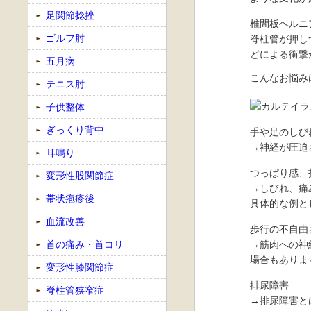
足関節捻挫
椎間板ヘルニ
ゴルフ肘
脊柱管が押し
どによる衝撃
五月病
こんなお悩み
テニス肘
子供整体
ぎっくり背中
手や足のしび
→神経が圧迫
耳鳴り
つっぱり感、
変形性股関節症
→しびれ、痛
帯状疱疹後
具体的な例と
血流改善
歩行の不自由
首の痛み・首コリ
→筋肉への神
場合もありま
変形性膝関節症
排尿障害
脊柱管狭窄症
→排尿障害と