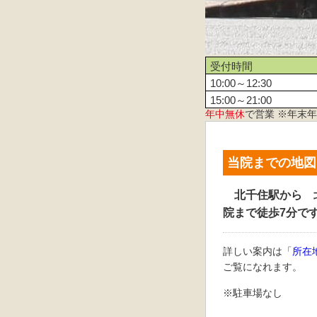
受付時間
10:00～12:30
15:00～21:00
年中無休
で営業 ※年末
当院までの地図
北千住駅から 
院まで徒歩7分で
詳しい案内は「
所在
ご覧になれます。
※駐車場なし