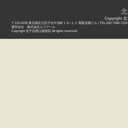
北
Copyright 
〒120-0035 東京都足立区千住中居町１８−１２ 岡葉流通ビル / TEL:050-7586-7224
運営会社 株式会社エフアール
Copyright 北千住西口接骨院 All rights reserved.
電話する
WEB予約
LINE
かんたん予約