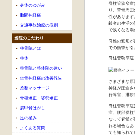
脊柱管狭窄症
身体のゆがみ
り、背骨周囲
肋間神経痛
性があります
齢者の生活の
交通事故治療の症例
で狭くなる場
当院のこだわり
脊椎の変形が
での衝撃が引
整骨院とは
脊柱管狭窄症
整体
整骨院と整体院の違い
坐骨神経痛の改善報告
さまざまな原
柔整マッサージ
神経が圧迫さ
行障害、排尿
骨盤矯正・姿勢矯正
脊柱管狭窄症
肩甲骨はがし
症、腰部脊柱
足の極み
なって脊髄が
れる場合もあ
よくある質問
ても知られて