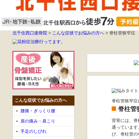
北千住西口接骨院
>
こんな症状でお悩みの方へ
>
脊柱管狭窄症
こんな症状でお悩みの方へ
脊柱管狭窄症
脊柱管
腰痛・ぎっくり腰
背骨には、脊
肩の痛み・肩こり
通っています
手足のしびれ
び、脊柱管の