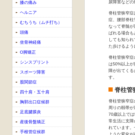
尿障害などの
膝の痛み
ヘルニア
脊柱管狭窄症
症、腰部脊柱
むちうち（ムチ打ち）
なって脊髄が
頭痛
ばれる場合も
しても知られ
坐骨神経痛
た歩けるよう
O脚矯正
脊柱管狭窄症
シンスプリント
は50%以上
障が出てくる
スポーツ障害
す。
股関節症
脊柱管
四十肩・五十肩
脊柱管狭窄症
胸郭出口症候群
周りの靱帯が
足底腱膜炎
70歳以上で
常生活に支障
産後骨盤矯正
れています。
手根管症候群
ような変化が