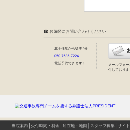
お気軽にお問い合わせください
北千住駅から徒歩7分
050-7586-7224
電話予約
できます！
メールフォー
付しておりま
当院案内
受付時間・料金
所在地・地図
スタッフ募集
サイト