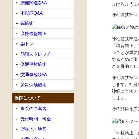
腰痛関連Q&A
歩けるように
不眠症Q&A
脊柱管狭窄症
鍼施術
産後骨盤矯正
脊柱管狭窄症
楽トレ
「猫背矯正」
つことが重要
筋膜ストレッチ
するために働
交通事故施術
とを目的とし
交通事故Q&A
脊柱管狭窄症
します。神経
労災保険施術
神経に直接ア
当院について
します。
当院のご案内
その施術を受
受付時間・料金
所在地・地図
「骨格矯正」