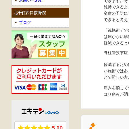
お問い合わせ
できます。そ
維持できるよ
北千住西口接骨院
窄症の予防に
できると考え
ブログ
「鍼施術」で
は届かない筋
軽減できると
脊柱管狭窄症
軽減するため
い施術ではあ
どで難しい方
痛みを消して
はり痛みが消