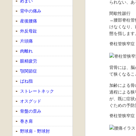
めまい
られない、あ
背中の痛み
間歇性跛行
→腰部脊柱管
産後腰痛
けなくなり、
外反母趾
態を指します
片頭痛
脊柱管狭窄症
肉離れ
眼精疲労
背骨には、脳
顎関節症
て狭くなるこ
ばね指
加齢による骨
ストレートネック
過程による狭
が、既に症状
オスグッド
ぐための予防
骨盤の歪み
脊柱管狭窄症
巻き肩
野球肩・野球肘