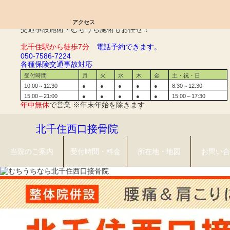
脊柱管狭窄症｜北千住西口接骨院
アクセス
交通事故施術・むちうち施術もお任せ！
北千住駅から徒歩7分
電話予約できます。
050-7586-7224
各種保険
交通事故対応
受付時間
月
火
水
木
金
土・祝・日
10:00～12:30
●
●
●
●
●
8:30～12:30
15:00～21:00
●
●
●
●
●
15:00～17:30
年中無休
で営業 ※年末年始を除きます
北千住西口接骨院
当院のご案内
受付時間・料金
所在地・地図
お問い合