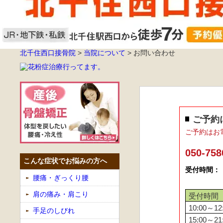
北千住西口接骨院
>
当院について
>
お問い合わせ
ご予約
ご予約はお
050-758
こんな症状でお悩みの方へ
受付時間：
腰痛・ぎっくり腰
肩の痛み・肩こり
受付時間
10:00～12
手足のしびれ
15:00～21