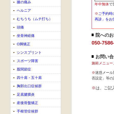
膝の痛み
年中無休
で
ヘルニア
※
ご予約時
むちうち（ムチ打ち）
再診」をお
頭痛
院へのお
坐骨神経痛
050-7586
O脚矯正
シンスプリント
お問い合
スポーツ障害
施術メニュー
股関節症
※
迷惑メール
四十肩・五十肩
否設定」等の
胸郭出口症候群
※
は、ご記
足底腱膜炎
産後骨盤矯正
手根管症候群