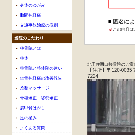
身体のゆがみ
肋間神経痛
匿名によ
交通事故治療の症例
※
この内容は
当院のこだわり
整骨院とは
整体
北千住西口接骨院のご案
整骨院と整体院の違い
【住所】〒120-0035
7224
坐骨神経痛の改善報告
柔整マッサージ
骨盤矯正・姿勢矯正
肩甲骨はがし
足の極み
よくある質問