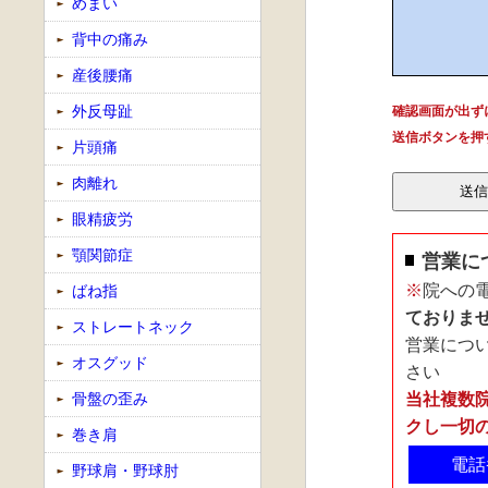
めまい
背中の痛み
産後腰痛
外反母趾
確認画面が出ず
送信ボタンを押
片頭痛
肉離れ
眼精疲労
顎関節症
営業に
※
院への
ばね指
ておりま
ストレートネック
営業につ
オスグッド
さい
骨盤の歪み
当社複数
クし一切
巻き肩
電話番
野球肩・野球肘