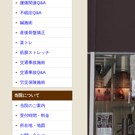
腰痛関連Q&A
不眠症Q&A
鍼施術
産後骨盤矯正
楽トレ
筋膜ストレッチ
交通事故施術
交通事故Q&A
労災保険施術
当院について
当院のご案内
受付時間・料金
所在地・地図