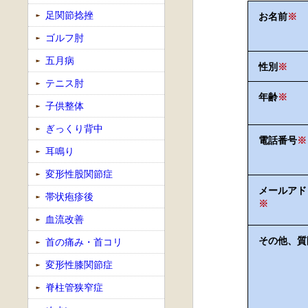
足関節捻挫
お名前
※
ゴルフ肘
五月病
性別
※
テニス肘
年齢
※
子供整体
ぎっくり背中
電話番号
※
耳鳴り
変形性股関節症
メールアド
帯状疱疹後
※
血流改善
その他、質
首の痛み・首コリ
変形性膝関節症
脊柱管狭窄症