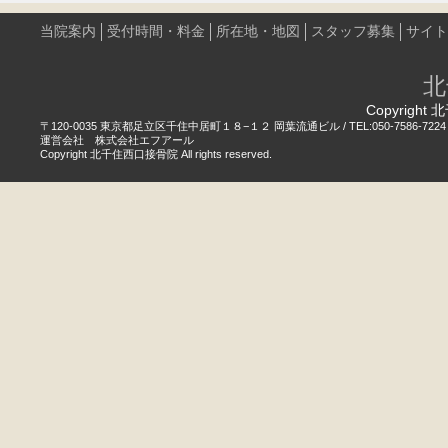
当院案内
受付時間・料金
所在地・地図
スタッフ募集
サイト
北
Copyright 
〒120-0035 東京都足立区千住中居町１８−１２ 岡葉流通ビル / TEL:050-7586-7224
運営会社 株式会社エフアール
Copyright 北千住西口接骨院 All rights reserved.
電話する
WEB予約
LINE
かんたん予約