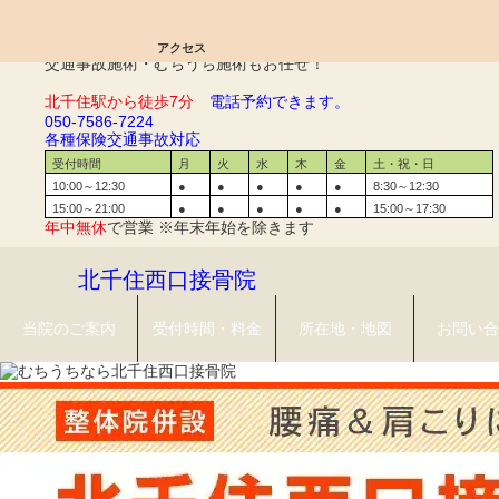
お問い合わせ｜北千住西口接骨院
アクセス
交通事故施術・むちうち施術もお任せ！
北千住駅から徒歩7分
電話予約できます。
050-7586-7224
各種保険
交通事故対応
受付時間
月
火
水
木
金
土・祝・日
10:00～12:30
●
●
●
●
●
8:30～12:30
15:00～21:00
●
●
●
●
●
15:00～17:30
年中無休
で営業 ※年末年始を除きます
北千住西口接骨院
当院のご案内
受付時間・料金
所在地・地図
お問い合