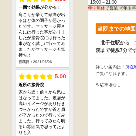
15:00～21:00
年中無休
で営業 ※年末
当院までの地図
北千住駅から 
院まで徒歩7分で
詳しい案内は「
所在
ご覧になれます。
※駐車場なし